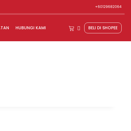
+60129682064
ATAN
HUBUNGI KAMI
BELI DI SHOPEE