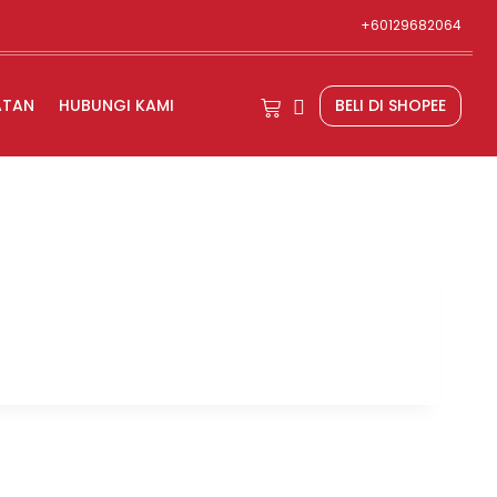
+60129682064
ATAN
HUBUNGI KAMI
BELI DI SHOPEE