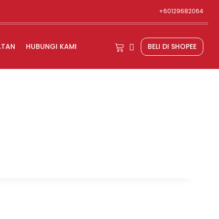
+60129682064
ATAN
HUBUNGI KAMI
BELI DI SHOPEE